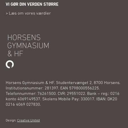
nyt
VI GØR DIN VERDEN STØRRE
vindue)
Læs om vores værdier
Horsens Gymnasium & HF. Studentervænget 2, 8700 Horsens.
Institutionsnummer: 281397. EAN 5798000556225.
Telefonnummer: 76261500. CVR: 29551022. Bank – reg.: 0216
konto 4069149537. Skolens Mobile Pay: 330017. IBAN: DK20
0216 4069 027830.
(Åbner
Design:
Creative United
i