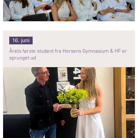
16. juni
Årets første student fra Horsens Gymnasium & HF er
sprunget ud