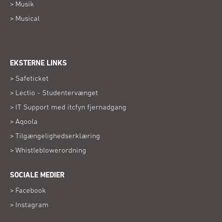
Musik
Musical
EKSTERNE LINKS
(Åbner
Safeticket
i
(Åbner
Lectio - Studentervænget
nyt
i
vindue)
(Åbner
IT Support med itcfyn fjernadgang
nyt
i
vindue)
(Åbner
Aqoola
nyt
i
vindue)
(Åbner
Tilgængelighedserklæring
nyt
i
vindue)
(Åbner
Whistleblowerordning
nyt
i
vindue)
nyt
SOCIALE MEDIER
vindue)
(Åbner
Facebook
i
(Åbner
Instagram
nyt
i
vindue)