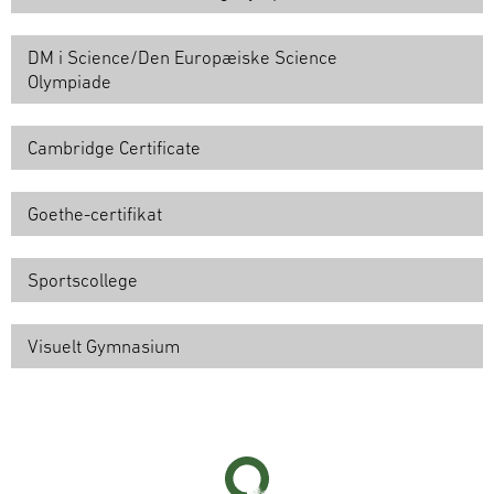
DM i Science/Den Europæiske Science
Olympiade
Cambridge Certificate
Goethe-certifikat
Sportscollege
Visuelt Gymnasium