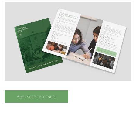
(Åbner i nyt vindue)
Hent vores brochure