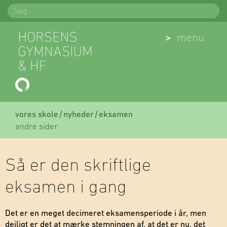
Spring
Søg
til
indhold
(Åben)
menu
vores skole
nyheder
eksamen
andre sider
Så er den skriftlige
eksamen i gang
Det er en meget decimeret eksamensperiode i år, men
dejligt er det at mærke stemningen af, at det er nu, det