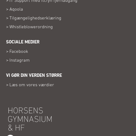
IT Support med itcfyn fjernadgang
nyt
i
vindue)
(Åbner
Aqoola
nyt
i
vindue)
(Åbner
Tilgængelighedserklæring
nyt
i
vindue)
(Åbner
Whistleblowerordning
nyt
i
vindue)
nyt
SOCIALE MEDIER
vindue)
(Åbner
Facebook
i
(Åbner
Instagram
nyt
i
vindue)
nyt
VI GØR DIN VERDEN STØRRE
vindue)
Læs om vores værdier