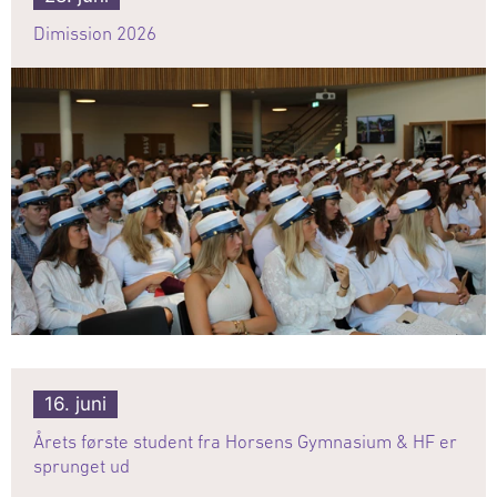
Dimission 2026
16. juni
Årets første student fra Horsens Gymnasium & HF er
sprunget ud