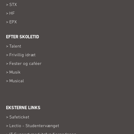
STX
HF
EPX
EFTER SKOLETID
Talent
Frivillig idræt
Fester og caféer
Musik
Musical
EKSTERNE LINKS
(Åbner
Safeticket
i
(Åbner
Lectio - Studentervænget
nyt
i
vindue)
(Åbner