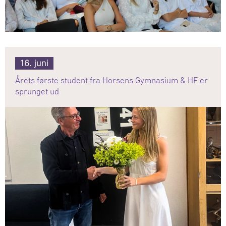
16. juni
Årets første student fra Horsens Gymnasium & HF er
sprunget ud