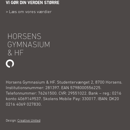
VI GØR DIN VERDEN STØRRE
vindue)
Læs om vores værdier
Horsens Gymnasium & HF. Studentervænget 2, 8700 Horsens.
Institutionsnummer: 281397. EAN 5798000556225.
Telefonnummer: 76261500. CVR: 29551022. Bank – reg.: 0216
konto 4069149537. Skolens Mobile Pay: 330017. IBAN: DK20
0216 4069 027830.
(Åbner
Design:
Creative United
i
nyt