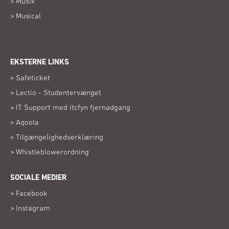
Musik
Musical
EKSTERNE LINKS
(Åbner
Safeticket
i
(Åbner
Lectio - Studentervænget
nyt
i
vindue)
(Åbner
IT Support med itcfyn fjernadgang
nyt
i
vindue)
(Åbner
Aqoola
nyt
i
vindue)
(Åbner
Tilgængelighedserklæring
nyt
i
vindue)
(Åbner
Whistleblowerordning
nyt
i
vindue)
nyt
SOCIALE MEDIER
vindue)
(Åbner
Facebook
i
(Åbner
Instagram
nyt
i
vindue)
nyt