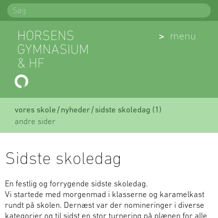
Spring
Søg
til
indhold
(Åben)
menu
vores skole
nyheder
sidste skoledag (1)
andre sider
Sidste skoledag
En festlig og forrygende sidste skoledag.
Vi startede med morgenmad i klasserne og karamelkast
rundt på skolen. Dernæst var der nomineringer i diverse
kategorier og til sidst en stor turnering på plænen for alle