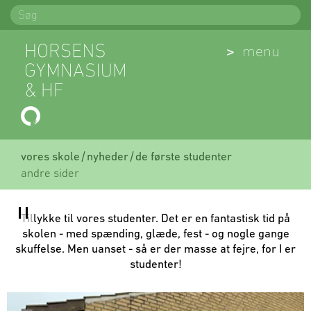
Spring
Søg
til
indhold
(Åben)
menu
vores skole
nyheder
de første studenter
andre sider
Tillykke til vores studenter. Det er en fantastisk tid på
skolen - med spænding, glæde, fest - og nogle gange
skuffelse. Men uanset - så er der masse at fejre, for I er
studenter!