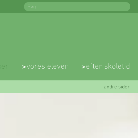
Søg
Søg
ser
vores elever
efter skoletid
andre sider