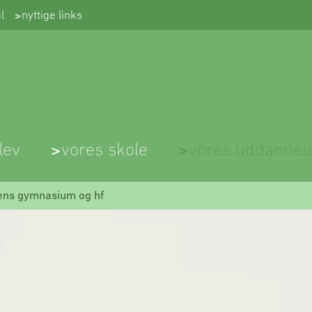
(Åbner
l
nyttige links
i
nyt
vindue)
lev
vores skole
vores uddannel
ens gymnasium og hf