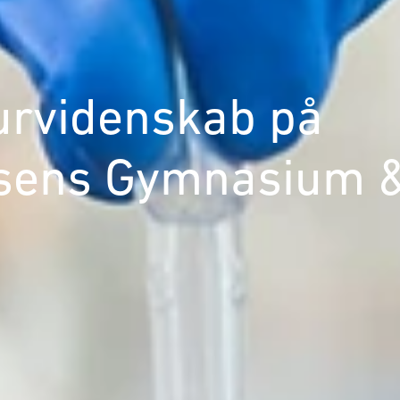
urvidenskab på
sens Gymnasium 