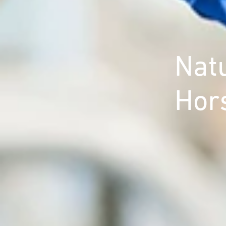
Nat
Hor