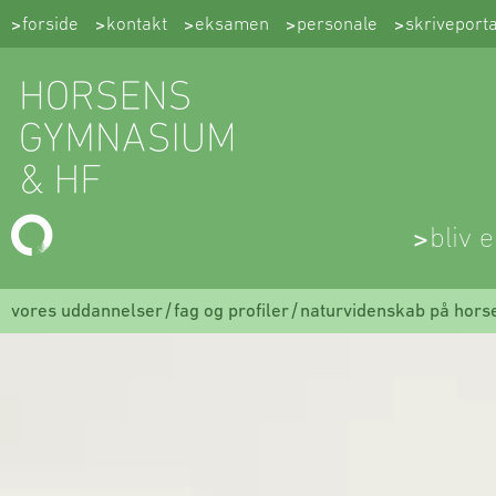
Spring
forside
kontakt
eksamen
personale
skriveporta
til
indhold
bliv e
vores uddannelser
fag og profiler
naturvidenskab på hors