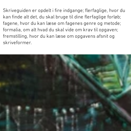
Skriveguiden er opdelt i fire indgange; flerfaglige, hvor du
kan finde alt det, du skal bruge til dine flerfaglige forløb;
fagene, hvor du kan læse om fagenes genre og metode;
formalia, om alt hvad du skal vide om krav til opgaven;
fremstilling, hvor du kan læse om opgavens afsnit og
skriveformer.