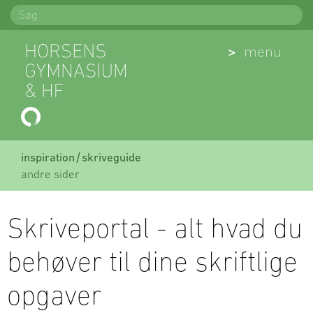
Spring
Søg
til
indhold
(Åben)
menu
inspiration
skriveguide
andre sider
Skriveportal - alt hvad du
behøver til dine skriftlige
opgaver